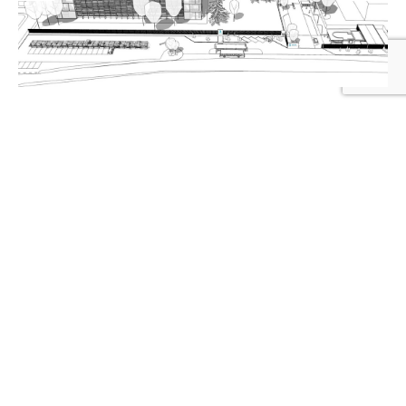
RÉFÉRENCE PRÉCÉDENTE
TOUTES LES RÉFÉRENCES
RÉFÉRENCE SUIVANTE
US &CO
3 rue Peyron
38200
VIENNE
US &CO