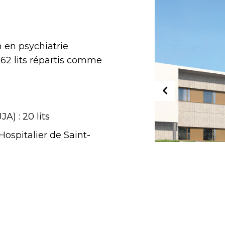
n en psychiatrie
62 lits répartis comme
A) : 20 lits
Hospitalier de Saint-
& Blondeau Architectes
m²
2021 - Décembre 2021