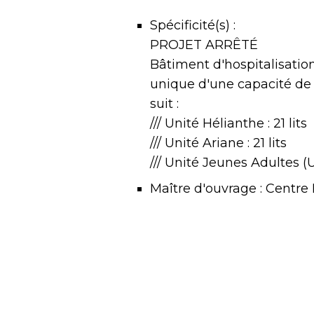
Spécificité(s) :
PROJET ARRÊTÉ
Bâtiment d'hospitalisatio
unique d'une capacité de 
suit :
/// Unité Hélianthe : 21 lits
/// Unité Ariane : 21 lits
/// Unité Jeunes Adultes (UJ
Maître d'ouvrage : Centre 
Cyr-au-Mont-d'Or
Maître d'oeuvre : Garbit 
Surface plancher : 2 822 
Dates d'études : Février 