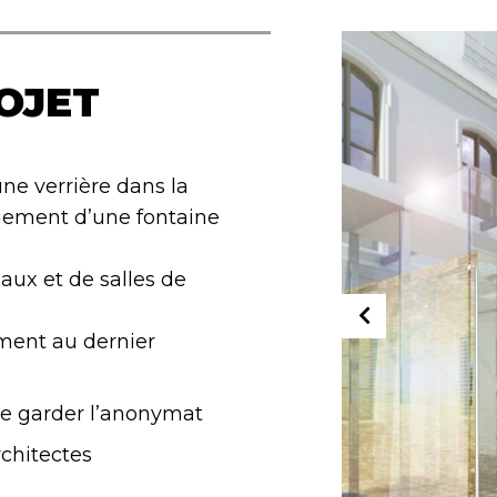
OJET
’une verrière dans la
gement d’une fontaine
x et de salles de
ent au dernier
te garder l’anonymat
rchitectes