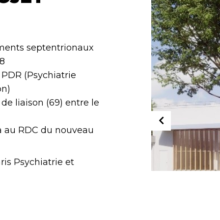
timents septentrionaux
68
e PDR (Psychiatrie
on)
de liaison (69) entre le
ria au RDC du nouveau
is Psychiatrie et
NCE Architectes
m²