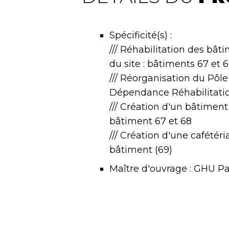
Spécificité(s) :
/// Réhabilitation des bâ
du site : bâtiments 67 et 
/// Réorganisation du Pôl
Dépendance Réhabilitati
/// Création d'un bâtiment 
bâtiment 67 et 68
/// Création d'une cafété
bâtiment (69)
Maître d'ouvrage : GHU Par
Neurosciences
Maître d'oeuvre : EMERGE
Surface plancher : 3 540 