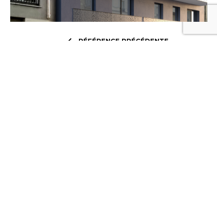
RÉFÉRENCE PRÉCÉDENTE
TOUTES LES RÉFÉRENCES
RÉFÉRENCE SUIVANTE
US &CO
3 rue Peyron
38200
VIENNE
US &CO
84 rue de Montreuil
75011
PARIS